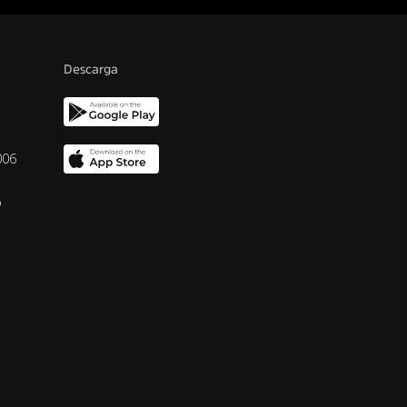
Descarga
006
o