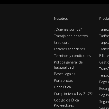
Nosotros
Produ
¿Quiénes somos?
Tarjet
Trabaja con nosotros
Tarifa
Credicorp
Tarje
Estados financieros
Transf
Términos y condiciones
Billet
Política general de
Gestio
habitualidad
Transf
Bases legales
Tenpo
Portabilidad
Pago 
Línea Ética
Recar
Cumplimiento Ley 21.234
Segur
Código de Ética
Segur
Proveedores
Seguro