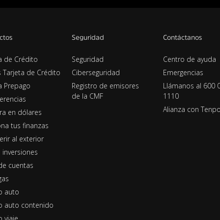
ctos
Seguridad
Contáctanos
a de Crédito
Seguridad
Centro de ayuda
s Tarjeta de Crédito
Ciberseguridad
Emergencias
ta Prepago
Registro de emisores
Llámanos al 600 
de la CMF
1110
erencias
Alianza con Tenp
era en dólares
na tus finanzas
erir al exterior
 inversiones
de cuentas
gas
o auto
o auto contenido
 viaje