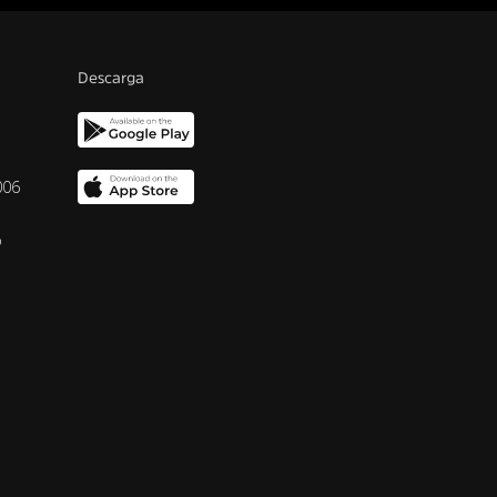
Descarga
006
o