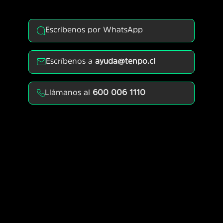
Escríbenos por WhatsApp
Escríbenos a
ayuda@tenpo.cl
Llámanos al
600 006 1110