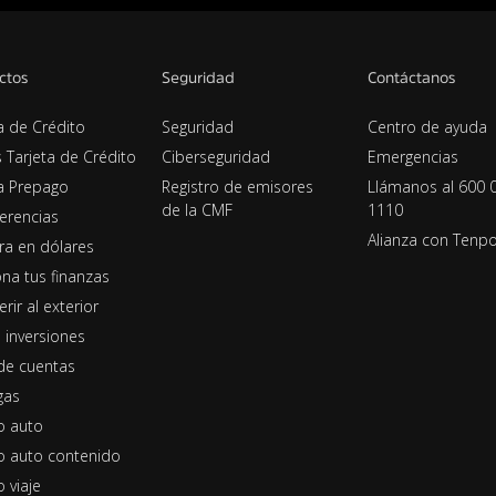
ctos
Seguridad
Contáctanos
a de Crédito
Seguridad
Centro de ayuda
s Tarjeta de Crédito
Ciberseguridad
Emergencias
ta Prepago
Registro de emisores
Llámanos al 600 
de la CMF
1110
erencias
Alianza con Tenp
era en dólares
na tus finanzas
erir al exterior
 inversiones
de cuentas
gas
o auto
o auto contenido
 viaje