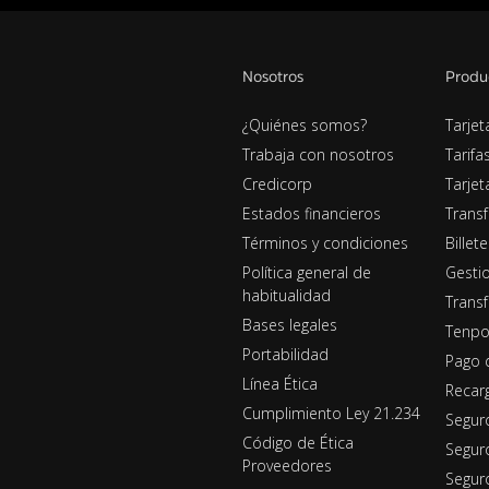
Nosotros
Produ
¿Quiénes somos?
Tarjet
Trabaja con nosotros
Tarifa
Credicorp
Tarje
Estados financieros
Transf
Términos y condiciones
Billet
Política general de
Gestio
habitualidad
Transf
Bases legales
Tenpo
Portabilidad
Pago 
Línea Ética
Recar
Cumplimiento Ley 21.234
Segur
Código de Ética
Segur
Proveedores
Seguro