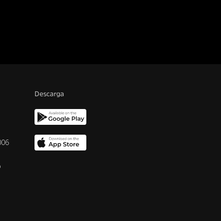
Descarga
006
o