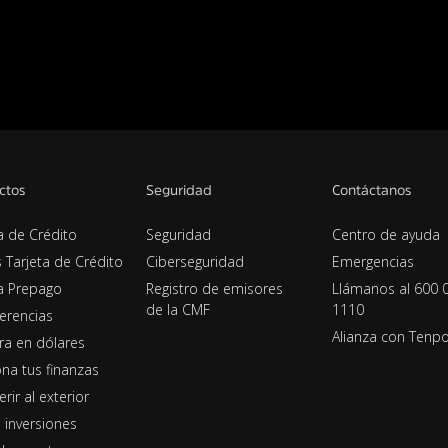
ctos
Seguridad
Contáctanos
a de Crédito
Seguridad
Centro de ayuda
s Tarjeta de Crédito
Ciberseguridad
Emergencias
ta Prepago
Registro de emisores
Llámanos al 600 
de la CMF
1110
erencias
Alianza con Tenp
era en dólares
na tus finanzas
erir al exterior
 inversiones