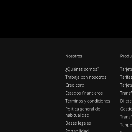
Nosotros
Produ
¿Quiénes somos?
Tarjet
Trabaja con nosotros
Tarifa
Credicorp
Tarje
Estados financieros
Transf
Términos y condiciones
Billet
Política general de
Gestio
habitualidad
Transf
Bases legales
Tenpo
Portabilidad