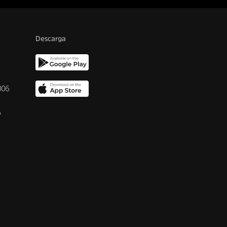
Descarga
006
o