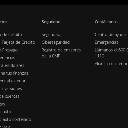
ctos
Seguridad
Contáctanos
a de Crédito
Seguridad
Centro de ayuda
s Tarjeta de Crédito
Ciberseguridad
Emergencias
ta Prepago
Registro de emisores
Llámanos al 600 
de la CMF
1110
erencias
Alianza con Tenp
era en dólares
na tus finanzas
erir al exterior
 inversiones
de cuentas
gas
o auto
o auto contenido
 viaje