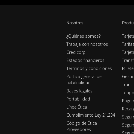
Nosotros
Produ
¿Quiénes somos?
Tarjet
Trabaja con nosotros
Tarifa
Credicorp
Tarje
Estados financieros
Transf
Términos y condiciones
Billet
Política general de
Gestio
habitualidad
Transf
Bases legales
Tenpo
Portabilidad
Pago 
Línea Ética
Recar
Cumplimiento Ley 21.234
Segur
Código de Ética
Segur
Proveedores
Seguro