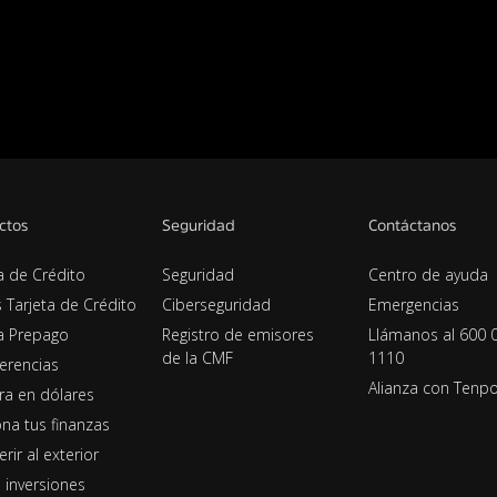
ctos
Seguridad
Contáctanos
a de Crédito
Seguridad
Centro de ayuda
s Tarjeta de Crédito
Ciberseguridad
Emergencias
ta Prepago
Registro de emisores
Llámanos al 600 
de la CMF
1110
erencias
Alianza con Tenp
era en dólares
na tus finanzas
erir al exterior
 inversiones