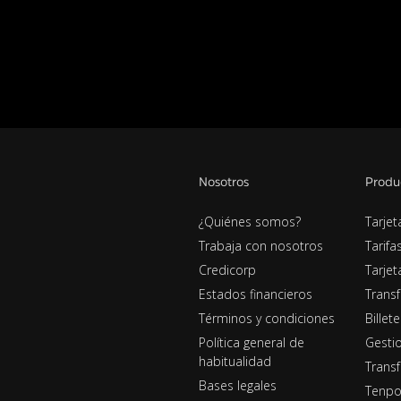
Nosotros
Produ
¿Quiénes somos?
Tarjet
Trabaja con nosotros
Tarifa
Credicorp
Tarje
Estados financieros
Transf
Términos y condiciones
Billet
Política general de
Gestio
habitualidad
Transf
Bases legales
Tenpo