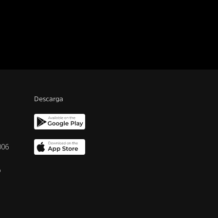
Descarga
006
o