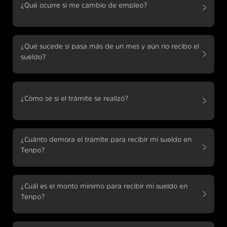
¿Qué ocurre si me cambio de empleo?
¿Qué sucede si pasa más de un mes y aún no recibo el
sueldo?
¿Cómo sé si el trámite se realizó?
¿Cuánto demora el trámite para recibir mi sueldo en
Tenpo?
¿Cuál es el monto mínimo para recibir mi sueldo en
Tenpo?