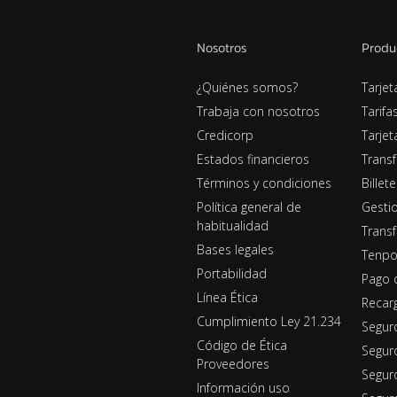
Nosotros
Produ
¿Quiénes somos?
Tarjet
Trabaja con nosotros
Tarifa
Credicorp
Tarje
Estados financieros
Transf
Términos y condiciones
Billet
Política general de
Gestio
habitualidad
Transf
Bases legales
Tenpo
Portabilidad
Pago 
Línea Ética
Recar
Cumplimiento Ley 21.234
Segur
Código de Ética
Segur
Proveedores
Seguro
Información uso