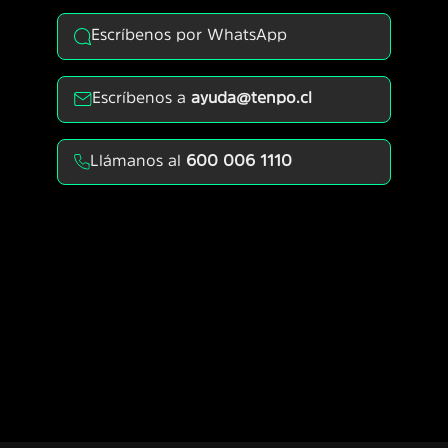
Escríbenos por WhatsApp
Escríbenos a
ayuda@tenpo.cl
Llámanos al
600 006 1110