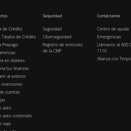
ctos
Seguridad
Contáctanos
a de Crédito
Seguridad
Centro de ayuda
s Tarjeta de Crédito
Ciberseguridad
Emergencias
ta Prepago
Registro de emisores
Llámanos al 600 
de la CMF
1110
erencias
Alianza con Tenp
era en dólares
na tus finanzas
erir al exterior
 inversiones
de cuentas
gas
o auto
o auto contenido
 viaje