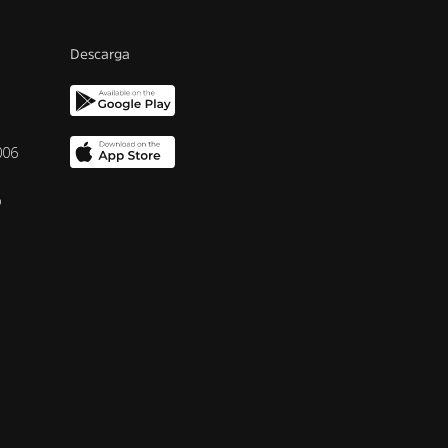
Descarga
006
o