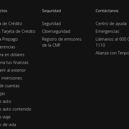
ctos
Seguridad
Contáctanos
a de Crédito
Seguridad
Centro de ayuda
s Tarjeta de Crédito
Ciberseguridad
Emergencias
ta Prepago
Registro de emisores
Llámanos al 600 
de la CMF
1110
erencias
Alianza con Tenp
era en dólares
na tus finanzas
erir al exterior
 inversiones
de cuentas
gas
o auto
o auto contenido
 viaje
o de vida