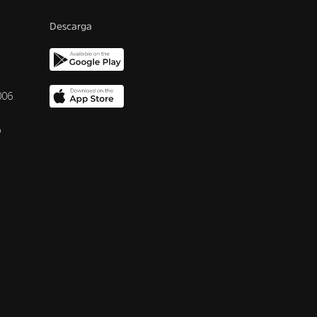
Descarga
006
o