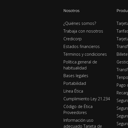
Nosotros
Produ
¿Quiénes somos?
Tarjet
Trabaja con nosotros
Tarifa
Credicorp
Tarje
Estados financieros
Transf
Términos y condiciones
Billet
Política general de
Gestio
habitualidad
Transf
Bases legales
Tenpo
Portabilidad
Pago 
Línea Ética
Recar
Cumplimiento Ley 21.234
Segur
Código de Ética
Segur
Proveedores
Seguro
Información uso
Segur
adecuado Tarjeta de