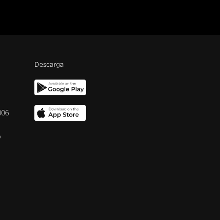
Descarga
006
o