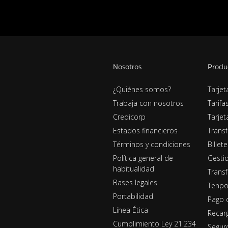
Nosotros
Produ
¿Quiénes somos?
Tarjet
Trabaja con nosotros
Tarifa
Credicorp
Tarje
Estados financieros
Transf
Términos y condiciones
Billet
Política general de
Gestio
habitualidad
Transf
Bases legales
Tenpo
Portabilidad
Pago 
Línea Ética
Recar
Cumplimiento Ley 21.234
Segur