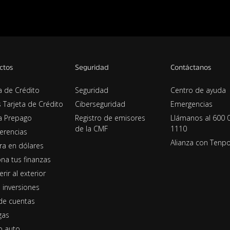
ctos
Seguridad
Contáctanos
a de Crédito
Seguridad
Centro de ayuda
s Tarjeta de Crédito
Ciberseguridad
Emergencias
ta Prepago
Registro de emisores
Llámanos al 600 
de la CMF
1110
erencias
Alianza con Tenp
era en dólares
na tus finanzas
erir al exterior
 inversiones
de cuentas
gas
o auto