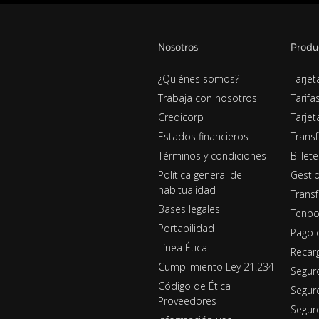
Nosotros
Produ
¿Quiénes somos?
Tarjet
Trabaja con nosotros
Tarifa
Credicorp
Tarje
Estados financieros
Transf
Términos y condiciones
Billet
Política general de
Gestio
habitualidad
Transf
Bases legales
Tenpo
Portabilidad
Pago 
Línea Ética
Recar
Cumplimiento Ley 21.234
Segur
Código de Ética
Segur
Proveedores
Seguro