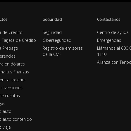
ctos
Seguridad
Contáctanos
a de Crédito
Seguridad
Centro de ayuda
s Tarjeta de Crédito
Ciberseguridad
Emergencias
ta Prepago
Registro de emisores
Llámanos al 600 
de la CMF
1110
erencias
Alianza con Tenp
era en dólares
na tus finanzas
erir al exterior
 inversiones
de cuentas
gas
o auto
o auto contenido
 viaje