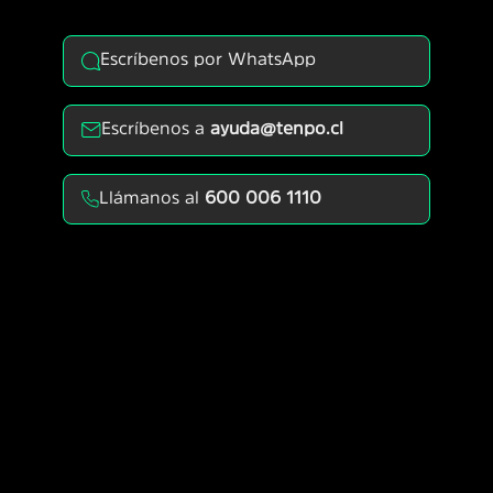
Escríbenos por WhatsApp
Escríbenos a
ayuda@tenpo.cl
Llámanos al
600 006 1110