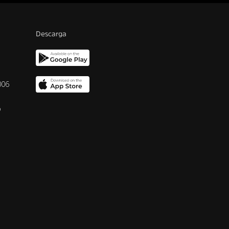
Descarga
006
o