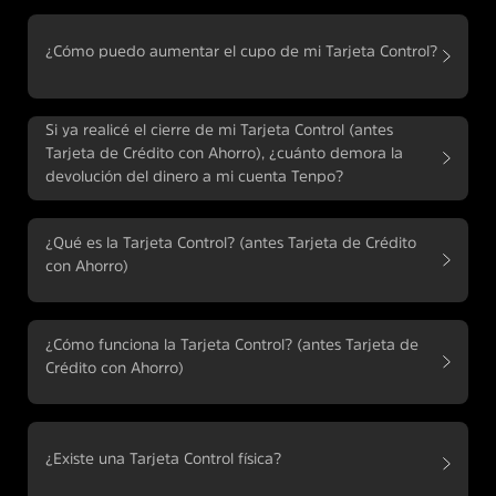
¿Cómo puedo aumentar el cupo de mi Tarjeta Control?
Si ya realicé el cierre de mi Tarjeta Control (antes
Tarjeta de Crédito con Ahorro), ¿cuánto demora la
devolución del dinero a mi cuenta Tenpo?
¿Qué es la Tarjeta Control? (antes Tarjeta de Crédito
con Ahorro)
¿Cómo funciona la Tarjeta Control? (antes Tarjeta de
Crédito con Ahorro)
¿Existe una Tarjeta Control física?