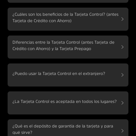
¿Cuáles son los beneficios de la Tarjeta Control? (antes
Tarjeta de Crédito con Ahorro)
Diferencias entre la Tarjeta Control (antes Tarjeta de
Crédito con Ahorro) y la Tarjeta Prepago
¿Puedo usar la Tarjeta Control en el extranjero?
¿La Tarjeta Control es aceptada en todos los lugares?
¿Qué es el depósito de garantía de la tarjeta y para
qué sirve?