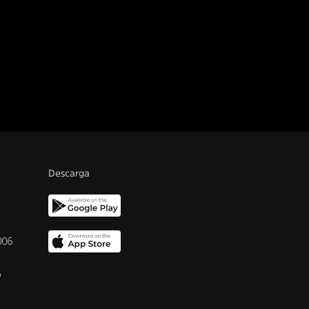
Descarga
006
o