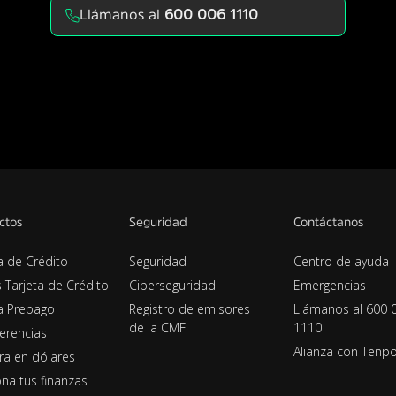
Llámanos al
600 006 1110
ctos
Seguridad
Contáctanos
a de Crédito
Seguridad
Centro de ayuda
s Tarjeta de Crédito
Ciberseguridad
Emergencias
ta Prepago
Registro de emisores
Llámanos al 600 
de la CMF
1110
erencias
Alianza con Tenp
era en dólares
na tus finanzas