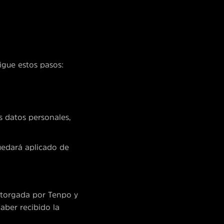
igue estos pasos:
os datos personales,
uedará aplicado de
otorgada por Tenpo y
haber recibido la