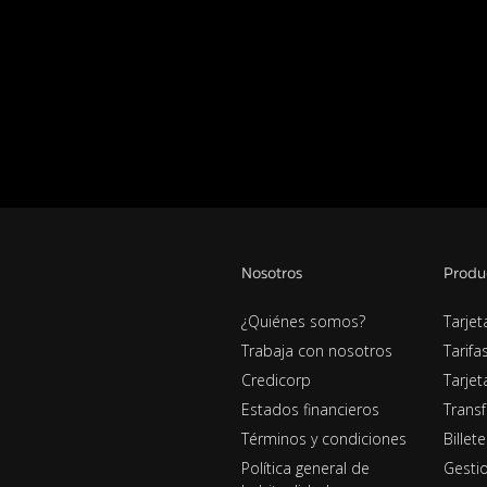
Nosotros
Produ
¿Quiénes somos?
Tarjet
Trabaja con nosotros
Tarifa
Credicorp
Tarje
Estados financieros
Transf
Términos y condiciones
Billet
Política general de
Gestio