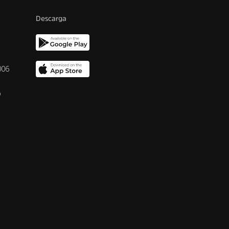
Descarga
006
o