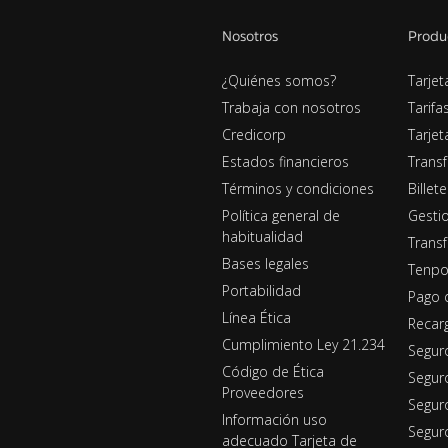
Nosotros
Produ
¿Quiénes somos?
Tarjet
Trabaja con nosotros
Tarifa
Credicorp
Tarje
Estados financieros
Transf
Términos y condiciones
Billet
Política general de
Gestio
habitualidad
Transf
Bases legales
Tenpo
Portabilidad
Pago 
Línea Ética
Recar
Cumplimiento Ley 21.234
Segur
Código de Ética
Segur
Proveedores
Seguro
Información uso
Segur
adecuado Tarjeta de