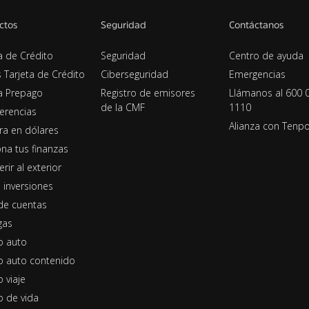
ctos
Seguridad
Contáctanos
a de Crédito
Seguridad
Centro de ayuda
s Tarjeta de Crédito
Ciberseguridad
Emergencias
ta Prepago
Registro de emisores
Llámanos al 600 
de la CMF
1110
erencias
Alianza con Tenp
era en dólares
na tus finanzas
erir al exterior
 inversiones
de cuentas
gas
o auto
o auto contenido
 viaje
o de vida