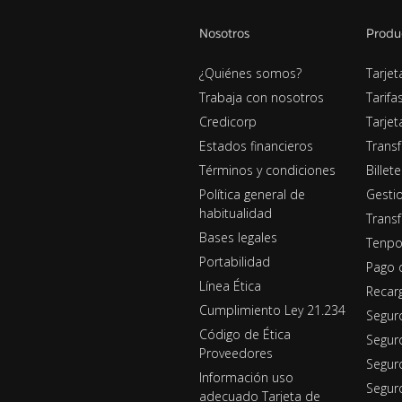
Nosotros
Produ
¿Quiénes somos?
Tarjet
Trabaja con nosotros
Tarifa
Credicorp
Tarje
Estados financieros
Transf
Términos y condiciones
Billet
Política general de
Gestio
habitualidad
Transf
Bases legales
Tenpo
Portabilidad
Pago 
Línea Ética
Recar
Cumplimiento Ley 21.234
Segur
Código de Ética
Segur
Proveedores
Seguro
Información uso
Segur
adecuado Tarjeta de