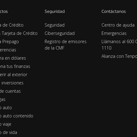
ctos
Seguridad
Contáctanos
a de Crédito
Seguridad
Centro de ayuda
s Tarjeta de Crédito
Ciberseguridad
Emergencias
ta Prepago
Registro de emisores
Llámanos al 600 
de la CMF
1110
erencias
Alianza con Tenp
era en dólares
na tus finanzas
erir al exterior
 inversiones
de cuentas
gas
o auto
o auto contenido
 viaje
o de vida