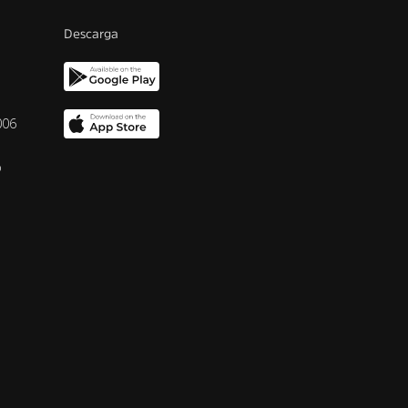
Descarga
006
o