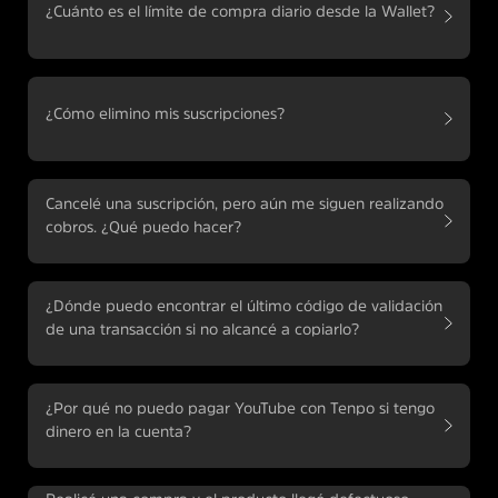
¿Cuánto es el límite de compra diario desde la Wallet?
¿Cómo elimino mis suscripciones?
Cancelé una suscripción, pero aún me siguen realizando
cobros. ¿Qué puedo hacer?
¿Dónde puedo encontrar el último código de validación
de una transacción si no alcancé a copiarlo?
¿Por qué no puedo pagar YouTube con Tenpo si tengo
dinero en la cuenta?