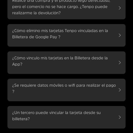
Realicé una compra y el producto llegó defectuoso,
pero el comercio no se hace cargo. ¿Tenpo puede
realizarme la devolución?
¿Cómo elimino mis tarjetas Tenpo vinculadas en la
Billetera de Google Pay ?
¿Cómo vinculo mis tarjetas en la Billetera desde la
App?
¿Se requiere datos móviles o wifi para realizar el pago
?
¿Un tercero puede vincular la tarjeta desde su
billetera?