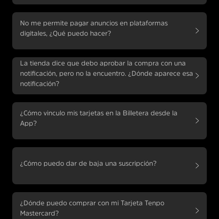
No me permite pagar anuncios en plataformas
digitales, ¿Qué puedo hacer?
La tienda dice que debo aprobar la compra con una
notificación, pero no la encuentro. ¿Dónde aparece esa
notificación?
¿Cómo vinculo mis tarjetas en la Billetera desde la
App?
¿Cómo puedo dar de baja una suscripción?
¿Dónde puedo comprar con mi Tarjeta Tenpo
Mastercard?